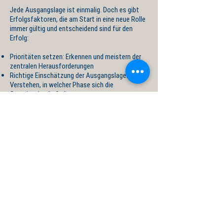
Jede Ausgangslage ist einmalig. Doch es gibt
Erfolgsfaktoren, die am Start in eine neue Rolle
immer gültig und entscheidend sind für den
Erfolg:
Prioritäten setzen: Erkennen und meistern der
zentralen Herausforderungen
Richtige Einschätzung der Ausgangslage:
Verstehen, in welcher Phase sich die
Organisation befindet
Die Chancen und Risiken in der neuen Rolle
erkennen und diesen erfolgreich begegnen
Aufbau und Sicherstellen der Akzeptanz bei
Vorgesetzten und Schlüsselpersonen
Sprechen Sie mit mir über Ihre Startbedingungen
und die spezifischen Anforderungen. Ich freue
mich, Ihnen anhand erster Ansatzpunkte den
Mehrwert eines Onboarding-Coachings
aufzuzeigen.
Kontakt aufnehmen