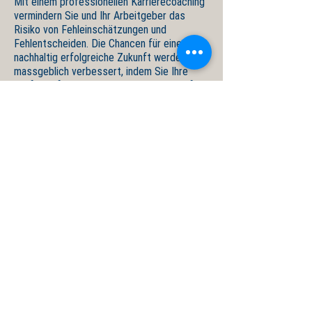
Mit einem professionellen Karrierecoaching
vermindern Sie und Ihr Arbeitgeber das
Risiko von Fehleinschätzungen und
Fehlentscheiden. Die Chancen für eine
nachhaltig erfolgreiche Zukunft werden
massgeblich verbessert, indem Sie Ihre
Laufbahn fokussiert und abgestimmt auf
Ihre Bedürfnisse, Erfahrungen und
Fähigkeiten gestalten.
Sprechen Sie mit mir über die konkreten
Anforderungen und Entwicklungsfelder. Ich
freue mich, Ihnen anhand erster
Ansatzpunkte den Mehrwert eines
Karrierecoachings aufzuzeigen.
Kontakt aufnehmen
zurück zum Dienstleistungsangebot
© Antonioli Coaching AG