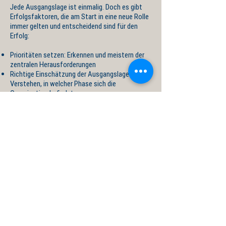
Jede Ausgangslage ist einmalig. Doch es gibt
Erfolgsfaktoren, die am Start in eine neue Rolle
immer gelten und entscheidend sind für den
Erfolg:
Prioritäten setzen: Erkennen und meistern der
zentralen Herausforderungen
Richtige Einschätzung der Ausgangslage:
Verstehen, in welcher Phase sich die
Organisation befindet
Die Chancen und Risiken in der neuen Rolle
erkennen und diesen erfolgreich begegnen
Aufbau und Sicherstellen der Akzeptanz bei
Vorgesetzten und Schlüsselpersonen
Sprechen Sie mit mir über Ihre Startbedingungen
und die spezifischen Anforderungen. Ich freue
mich, Ihnen anhand erster Ansatzpunkte den
Mehrwert eines Onboarding-Coachings
aufzuzeigen.
Kontakt aufnehmen